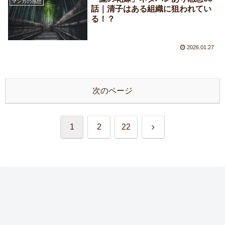
マンガの感想
話｜清子はある組織に狙われてい
る！？
2026.01.27
次のページ
次
1
2
22
へ