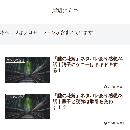
岸辺に立つ
本ページはプロモーションが含まれています
「朧の花嫁」ネタバレあり感想74
マンガの感想
話｜清子にケニーはドキドキす
る！
2026.08.02
「朧の花嫁」ネタバレあり感想73
マンガの感想
話｜薫子と朔弥は取引を交わ
す！？
2026.07.03