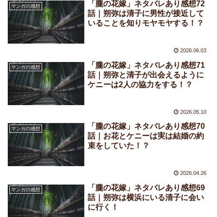
「朧の花嫁」ネタバレあり感想72
マンガの感想
話｜朔弥は清子に男性が接近して
いることを知りモヤモヤする！？
2026.06.03
「朧の花嫁」ネタバレあり感想71
マンガの感想
話｜朔弥と清子が出会えるように
ケニーは2人の協力をする！？
2026.05.10
「朧の花嫁」ネタバレあり感想70
マンガの感想
話｜お花とケニーは実は結婚の約
束をしていた！？
2026.04.26
「朧の花嫁」ネタバレあり感想69
マンガの感想
話｜朔弥は横浜にいる清子に会い
に行く！