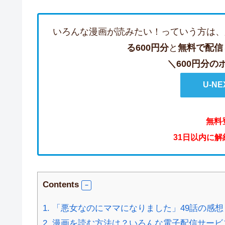
いろんな漫画が読みたい！っていう方は、
る600円分
と
無料で配信
＼600円分
U-N
無料
31日以内に
Contents
1.
「悪女なのにママになりました」49話の感
2.
漫画を読む方法は？いろんな電子配信サービ