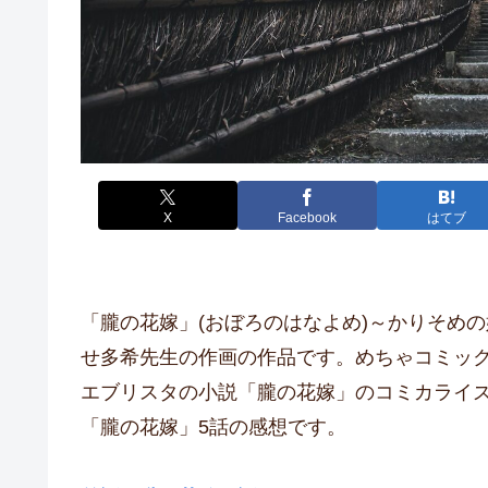
X
Facebook
はてブ
「朧の花嫁」(おぼろのはなよめ)～かりそめ
せ多希先生の作画の作品です。
めちゃコミッ
エブリスタの小説「朧の花嫁」のコミカライ
「朧の花嫁」5話の感想です。