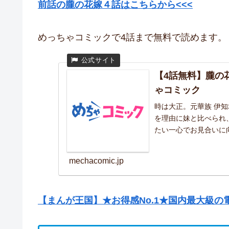
前話の朧の花嫁４話はこちらから<<<
めっちゃコミックで4話まで無料で読めます。
【4話無料】朧の
ゃコミック
時は大正。元華族 伊
を理由に妹と比べられ
たい一心でお見合いに向
mechacomic.jp
【まんが王国】★お得感No.1★国内最大級の