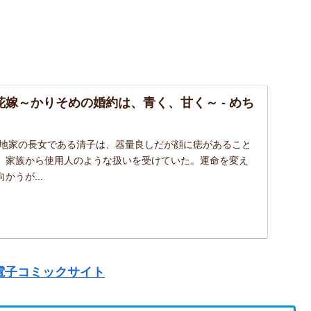
花嫁～かりそめの婚約は、青く、甘く～ - めち
知地家の長女である清子は、器量良しだが顔に痣があること
、家族から使用人のような扱いを受けていた。運命を変え
かうが...
電子コミックサイト