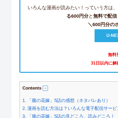
いろんな漫画が読みたい！っていう方は、
る600円分
と
無料で配信
＼600円分
U-N
無料
31日以内に
Contents
1.
「朧の花嫁」5話の感想（ネタバレあり）
2.
漫画を読む方法は？いろんな電子配信サービ
3.
「朧の花嫁」5話の見どころ、読みどころ！