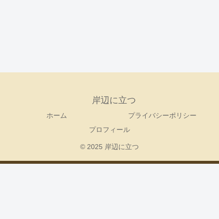
岸辺に立つ
ホーム
プライバシーポリシー
プロフィール
© 2025 岸辺に立つ