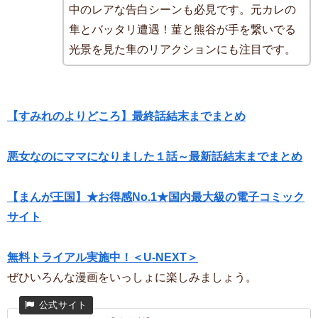
中のレアな告白シーンも必見です。元カレの
隼とバッタリ遭遇！菫と熊谷が手を繋いでる
光景を見た隼のリアクションにも注目です。
【すみれのよりどころ】最終話結末までまとめ
悪女なのにママになりました１話～最新話結末までまとめ
【まんが王国】★お得感No.1★国内最大級の電子コミック
サイト
無料トライアル実施中！＜U-NEXT＞
ぜひいろんな漫画をいっしょに楽しみましょう。