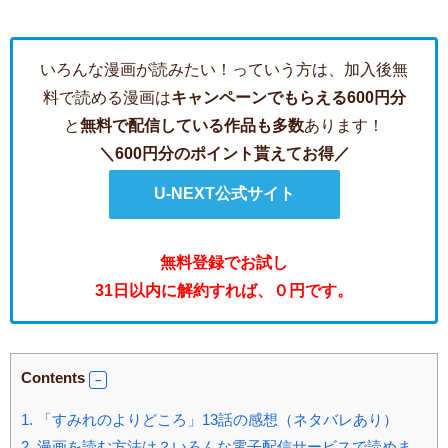
いろんな漫画が読みたい！っていう方は、加入後無
料で読める漫画は
キャンペーンでもらえる600円分
と
無料で配信している作品も多数
あります！
＼600円分のポイント貰えてお得／
U-NEXT公式サイト
無料登録でお試し
31日以内に解約すれば、０円です。
Contents
1.
「すみれのよりどころ」13話の感想（ネタバレあり）
2.
漫画を読む方法は？いろんな電子配信サービスで読めま