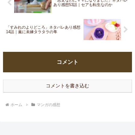
「悪女なのにママになりました」ネタバレ
あり感想53話｜セアも転生なのか
「すみれのよりどころ」ネタバレあり感想
14話｜薫に未練タラタラの隼
コメント
コメントを書き込む
ホーム
マンガの感想