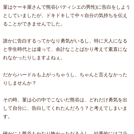
菫はケーキ屋さんで熊谷(パティシエの男性)に告白をしよう
としていましたが、ドキドキして中々自分の気持ちを伝え
ることができませんでした。
誰かに告白するってかなり勇気がいるし、特に大人になる
と学生時代とは違って、余計なことばかり考えて素直にな
れなかったりしますよねぇ。
だからハードルも上がっちゃうし、ちゃんと言えなかった
りしませんか？
その時、菫は心の中でこないだ熊谷は、どれだけ勇気を出
して自分に、告白してくれたんだろう？と考えてしまいま
す。
確かに！熊谷もかなり怖かっただろうし、結果的にはフラ