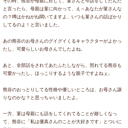
その時、熊谷が母親に対して、菫さんと今話をしてたんだ
と言ったら、母親は菫に向かって、え～あなたが菫さんな
の？噂はかねがね聞いてますよ、いつも菫さんの話ばかり
してるのよ！と言いました。
あの熊谷のお母さんのグイグイくるキャラクターがよかっ
たし、可愛らしいお母さんでしたよね。
あと、全部話をされてあたふたしながら、照れてる熊谷も
可愛かったし、ほっこりするような親子ですよねぇ。
熊谷のおっとりしてる性格や優しいところは、お母さん譲
りなのかな？と思っちゃいましたよ。
一方、菫は母親にも話をしてくれてることが嬉しくなっ
て、熊谷に「私は優真さんのことが大好きです」とついに