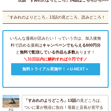
次話「すみれのよりどころ」14話はこちらから>>>
「すみれのよりどころ」13話の見どころ、読みどころ！
いろんな漫画が読みたい！っていう方は、加入後無
料で読める漫画は
キャンペーンでもらえる600円分
と
無料で配信している作品も多数
あります！
＼31日以内に解約すれば０円です／
無料トライアル実施中！＜U-NEXT＞
「すみれのよりどころ」13話
の見どころは、
ついに菫が熊谷に告白！母親と店長が見守る
岸辺