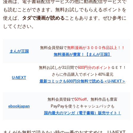
漫画は、電子書籍配信サービスの他に動画配信サービスで
も読むことができます。無料お試しでもらえるポイントを
使えば、
タダで漫画が読める
こともあります。ぜひ参考に
してください。
無料会員登録で
無料漫画が３０００作品以上！！
まんが王国
無料漫画が豊富！【まんが王国】
無料お試しが31日間で
600円分のポイント
ＧＥＴ！
さらに作品購入でポイント40%還元
U-NEXT
最新コミックも600円分無料で読める＜U-NEXT＞
無料会員登録で
50%off
。無料作品も豊富
ebookjapan
PayPayを使うとキャッシュバックも
国内最大のマンガ（電子書籍）販売サイト！
まんがを無料で読みたい時の一番のおすすめは、U-NEXT