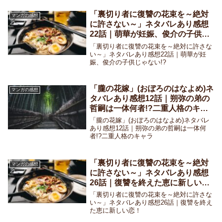
「裏切り者に復讐の花束を～絶対
マンガの感想
に許さない～」ネタバレあり感想
22話｜萌華が妊娠、俊介の子供じ
ゃない!?
「裏切り者に復讐の花束を～絶対に許さな
い～」ネタバレあり感想22話｜萌華が妊
娠、俊介の子供じゃない!?
「朧の花嫁」(おぼろのはなよめ)ネ
マンガの感想
タバレあり感想12話｜朔弥の弟の
哲嗣は一体何者!?二重人格のキャ
ラ
「朧の花嫁」(おぼろのはなよめ)ネタバレ
あり感想12話｜朔弥の弟の哲嗣は一体何
者!?二重人格のキャラ
「裏切り者に復讐の花束を～絶対
マンガの感想
に許さない～」ネタバレあり感想
26話｜復讐を終えた恵に新しい
恋！
「裏切り者に復讐の花束を～絶対に許さな
い～」ネタバレあり感想26話｜復讐を終え
た恵に新しい恋！