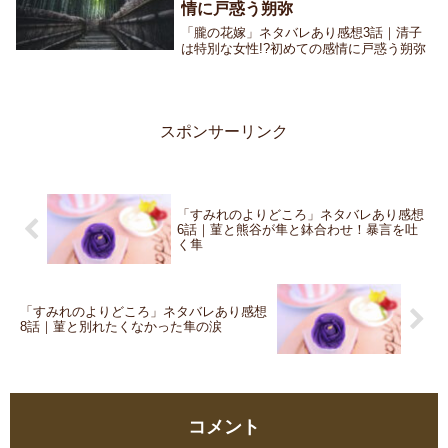
情に戸惑う朔弥
「朧の花嫁」ネタバレあり感想3話｜清子
は特別な女性!?初めての感情に戸惑う朔弥
スポンサーリンク
「すみれのよりどころ」ネタバレあり感想
6話｜菫と熊谷が隼と鉢合わせ！暴言を吐
く隼
「すみれのよりどころ」ネタバレあり感想
8話｜菫と別れたくなかった隼の涙
コメント