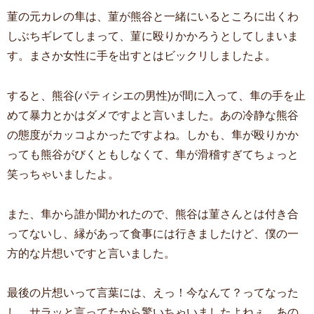
菫の元カレの隼は、菫が熊谷と一緒にいるところに出くわ
しぶちギレてしまって、菫に殴りかかろうとしてしまいま
す。まさか女性に手を出すとはビックリしましたよ。
すると、熊谷(パティシエの男性)が間に入って、隼の手を止
めて暴力とかはダメですよと言いました。あの冷静な熊谷
の態度がカッコよかったですよね。しかも、隼が殴りかか
っても熊谷がびくともしなくて、隼が滑稽すぎてちょっと
笑っちゃいましたよ。
また、隼から誰か聞かれたので、熊谷は菫さんとは付き合
ってないし、縁があって食事には行きましたけど、僕の一
方的な片想いですと言いました。
最後の片想いって言葉には、えっ！今なんて？ってなった
し、サラッと言ってたから驚いちゃいましたよねぇ。あの