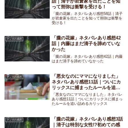
話｜清子が岩倉家を出たことを知
って朔弥は衝撃を受ける！
「朧の花嫁」ネタバレあり感想58話｜清子
が岩倉家を出たことを知って朔弥は衝撃を
受ける！
「朧の花嫁」ネタバレあり感想42
マンガの感想
話｜内藤はまだ清子を諦めていな
かった
「朧の花嫁」ネタバレあり感想42話｜内藤
はまだ清子を諦めていなかった
「悪女なのにママになりました」
マンガの感想
ネタバレあり感想11話｜ついにカ
リックスに捕まったルールを追い
詰めるカリックス
「悪女なのにママになりました」ネタバレ
あり感想11話｜ついにカリックスに捕まっ
たルールを追い詰めるカリックス
「朧の花嫁」ネタバレあり感想3話
マンガの感想
｜清子は特別な女性!?初めての感