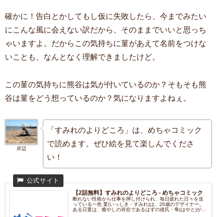
確かに！告白とかしてもし仮に失敗したら、今までみたい
にこんな風に会えない訳だから、そのままでいいと思っち
ゃいますよ。だからこの気持ちに菫があえて名前をつけな
いことも、なんとなく理解できましたけど。
この菫の気持ちに熊谷は気が付いているのか？そもそも熊
谷は菫をどう想っているのか？気になりますよねぇ。
「すみれのよりどころ」は、めちゃコミック
で読めます。ぜひ絵を見て楽しんでくださ
岸辺
い！
【2話無料】すみれのよりどころ - めちゃコミック
断れない性格から仕事を押し付けられ、毎日疲れた日々を送
っている一色 菫(いっしき・すみれ)は、26歳のデザイナー。
ある日菫は、癒やしの存在であるはずの彼氏・隼(はやと)が同
僚...