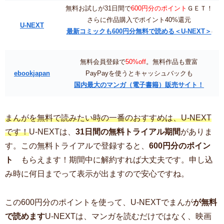
無料お試しが31日間で
600円分のポイント
ＧＥＴ！
さらに作品購入でポイント40%還元
U-NEXT
最新コミックも600円分無料で読める＜U-NEXT＞
無料会員登録で
50%off
。無料作品も豊富
ebookjapan
PayPayを使うとキャッシュバックも
国内最大のマンガ（電子書籍）販売サイト！
まんがを無料で読みたい時の一番のおすすめは、U-NEXT
です！
U-NEXTは、
31日間の無料トライアル期間
がありま
す。この無料トライアルで登録すると、
600円分のポイン
ト
もらえます！期間中に解約すれば大丈夫です。申し込
み時に何日までって表示が出ますので安心ですね。
この600円分のポイントを使って、U-NEXTでまんが
が無料
で読めます
U-NEXTは、マンガを読むだけではなく、映画