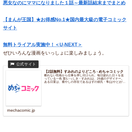
悪女なのにママになりました１話～最新話結末までまとめ
【まんが王国】★お得感No.1★国内最大級の電子コミック
サイト
無料トライアル実施中！＜U-NEXT＞
ぜひいろんな漫画をいっしょに楽しみましょう。
【2話無料】すみれのよりどころ - めちゃコミック
断れない性格から仕事を押し付けられ、毎日疲れた日々を送
っている一色 菫(いっしき・すみれ)は、26歳のデザイナー。
ある日菫は、癒やしの存在であるはずの彼氏・隼(はやと)が同
僚...
mechacomic.jp