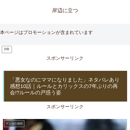
岸辺に立つ
本ページはプロモーションが含まれています
PR
スポンサーリンク
「悪女なのにママになりました」ネタバレあり
感想10話｜ルールとカリックスの7年ぶりの再
会!?ルールの戸惑う姿
スポンサーリンク
マンガの感想