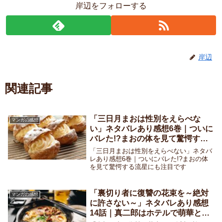
岸辺をフォローする
岸辺
関連記事
「三日月まおは性別をえらべな
マンガの感想
い」ネタバレあり感想6巻｜ついに
バレた!?まおの体を見て驚愕する
流星にも注目です
「三日月まおは性別をえらべない」ネタバ
レあり感想6巻｜ついにバレた!?まおの体
を見て驚愕する流星にも注目です
「裏切り者に復讐の花束を～絶対
マンガの感想
に許さない～」ネタバレあり感想
14話｜真二郎はホテルで萌華とお