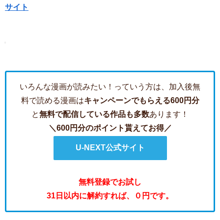
サイト
いろんな漫画が読みたい！っていう方は、加入後無
料で読める漫画は
キャンペーンでもらえる600円分
と
無料で配信している作品も多数
あります！
＼600円分のポイント貰えてお得／
U-NEXT公式サイト
無料登録でお試し
31日以内に解約すれば、０円です。