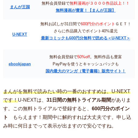
無料会員登録で
無料漫画が３０００作品以上！！
まんが王国
無料漫画が豊富！【まんが王国】
無料お試しが31日間で
600円分のポイント
ＧＥＴ！
さらに作品購入でポイント40%還元
U-NEXT
最新コミックも600円分無料で読める＜U-NEXT＞
無料会員登録で
50%off
。無料作品も豊富
ebookjapan
PayPayを使うとキャッシュバックも
国内最大のマンガ（電子書籍）販売サイト！
まんがを無料で読みたい時の一番のおすすめは、U-NEXT
です！
U-NEXTは、
31日間の無料トライアル期間
がありま
す。この無料トライアルで登録すると、
600円分のポイン
ト
もらえます！期間中に解約すれば大丈夫です。申し込
み時に何日までって表示が出ますので安心ですね。