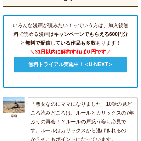
いろんな漫画が読みたい！っていう方は、加入後無
料で読める漫画は
キャンペーンでもらえる600円分
と
無料で配信している作品も多数
あります！
＼31日以内に解約すれば０円です／
無料トライアル実施中！＜U-NEXT＞
「悪女なのにママになりました」10話の見ど
ころ読みどころは、ルールとカリックスの7年
岸辺
ぶりの再会！？ルールの戸惑う姿も必見で
す。ルールはカリックスから逃げきれるの
か？そこもポイントになっています。