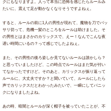
クにもなりますよ。人って本当に恐怖を感じたらルールみ
たいに、震えて足が動かなくなりそうですよねぇ。
すると、ルールの前に1人の男性が現れて、魔物を刀でバッ
サリ切って、危機一髪のところをルールは助けました。そ
の男性とはまさかのカリックスで、えー！なんでこんな夜
遅い時間にいるの？って感じでしたよねぇ。
また、その男性の後ろ姿しか見てないルールは誰かしら？
と思っていましたけど、この時点でルールはまだ気が付い
てなかったですけど。そのあと、カリックスが振り返って
ルールに、大丈夫ですか？と聞いていて、ルールにしたら
声でカリックスだとわかったみたいで、一瞬にしてパニッ
クになりましたよね。
あの時、暗闇とルールが深く帽子を被っていたことが、不