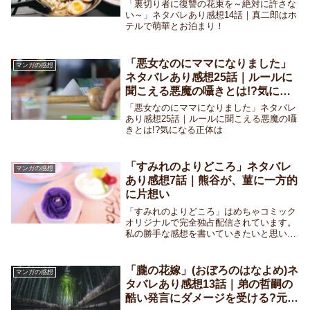
泊まり！
「裏切り者に復讐の花束を～絶対に許さな
い～」ネタバレあり感想14話｜真二郎はホ
テルで萌華とお泊まり！
「悪女なのにママになりました」
マンガの感想
ネタバレあり感想25話｜ルールに
聞こえる悪魔の囁きとは!?気にな
る正体は
「悪女なのにママになりました」ネタバレ
あり感想25話｜ルールに聞こえる悪魔の囁
きとは!?気になる正体は
「すみれのよりどころ」ネタバレ
マンガの感想
あり感想7話｜熊谷が、菫に一方的
に片想い
「すみれのよりどころ」はめちゃコミック
オリジナルで完全独占配信されています。
私の勝手な感想を書いていきたいと思いま
す。「すみれのよりどころ」ネタバレあり
感想7話｜熊谷が、菫に一方的に片想い
「朧の花嫁」(おぼろのはなよめ)ネ
マンガの感想
タバレあり感想13話｜弟の哲嗣の
酷い発言にダメージを受ける?元気