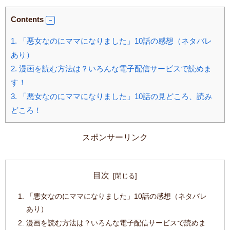
Contents
1.
「悪女なのにママになりました」10話の感想（ネタバレ
あり）
2.
漫画を読む方法は？いろんな電子配信サービスで読めま
す！
3.
「悪女なのにママになりました」10話の見どころ、読み
どころ！
スポンサーリンク
目次
「悪女なのにママになりました」10話の感想（ネタバレ
あり）
漫画を読む方法は？いろんな電子配信サービスで読めま