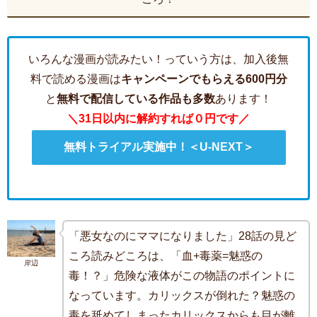
いろんな漫画が読みたい！っていう方は、加入後無
料で読める漫画は
キャンペーンでもらえる600円分
と
無料で配信している作品も多数
あります！
＼31日以内に解約すれば０円です／
無料トライアル実施中！＜U-NEXT＞
「悪女なのにママになりました」28話の見ど
ころ読みどころは、「血+毒薬=魅惑の
岸辺
毒！？」危険な液体がこの物語のポイントに
なっています。カリックスが倒れた？魅惑の
毒を舐めてしまったカリックスからも目が離