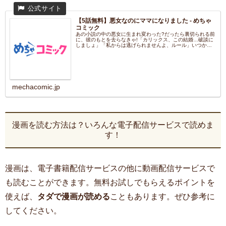
【5話無料】悪女なのにママになりました - めちゃ
コミック
あの小説の中の悪女に生まれ変わった?だったら裏切られる前
に、彼のもとを去らなきゃ!「カリックス、この結婚…破談に
しましょ」「私からは逃げられませんよ、ルール」いつかは
別の女の...
mechacomic.jp
漫画を読む方法は？いろんな電子配信サービスで読めま
す！
漫画は、電子書籍配信サービスの他に動画配信サービスで
も読むことができます。無料お試しでもらえるポイントを
使えば、
タダで漫画が読める
こともあります。ぜひ参考に
してください。