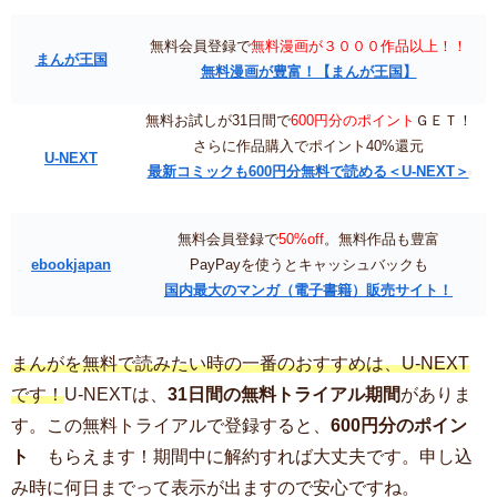
無料会員登録で
無料漫画が３０００作品以上！！
まんが王国
無料漫画が豊富！【まんが王国】
無料お試しが31日間で
600円分のポイント
ＧＥＴ！
さらに作品購入でポイント40%還元
U-NEXT
最新コミックも600円分無料で読める＜U-NEXT＞
無料会員登録で
50%off
。無料作品も豊富
ebookjapan
PayPayを使うとキャッシュバックも
国内最大のマンガ（電子書籍）販売サイト！
まんがを無料で読みたい時の一番のおすすめは、U-NEXT
です！
U-NEXTは、
31日間の無料トライアル期間
がありま
す。この無料トライアルで登録すると、
600円分のポイン
ト
もらえます！期間中に解約すれば大丈夫です。申し込
み時に何日までって表示が出ますので安心ですね。