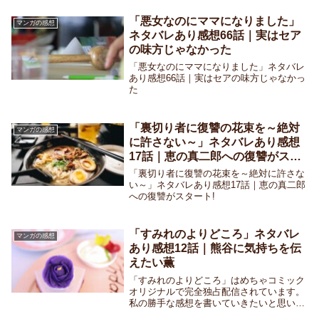
「悪女なのにママになりました」
マンガの感想
ネタバレあり感想66話｜実はセア
の味方じゃなかった
「悪女なのにママになりました」ネタバレ
あり感想66話｜実はセアの味方じゃなかっ
た
「裏切り者に復讐の花束を～絶対
マンガの感想
に許さない～」ネタバレあり感想
17話｜恵の真二郎への復讐がスタ
ート!
「裏切り者に復讐の花束を～絶対に許さな
い～」ネタバレあり感想17話｜恵の真二郎
への復讐がスタート!
「すみれのよりどころ」ネタバレ
マンガの感想
あり感想12話｜熊谷に気持ちを伝
えたい薫
「すみれのよりどころ」はめちゃコミック
オリジナルで完全独占配信されています。
私の勝手な感想を書いていきたいと思いま
す。「すみれのよりどころ」ネタバレあり