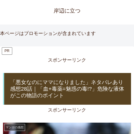
岸辺に立つ
本ページはプロモーションが含まれています
PR
スポンサーリンク
「悪女なのにママになりました」ネタバレあり
感想28話｜「血+毒薬=魅惑の毒!?」危険な液体
がこの物語のポイント
スポンサーリンク
マンガの感想