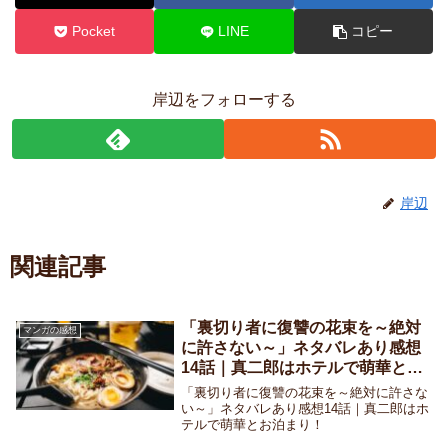
Pocket
LINE
コピー
岸辺をフォローする
岸辺
関連記事
「裏切り者に復讐の花束を～絶対
マンガの感想
に許さない～」ネタバレあり感想
14話｜真二郎はホテルで萌華とお
泊まり！
「裏切り者に復讐の花束を～絶対に許さな
い～」ネタバレあり感想14話｜真二郎はホ
テルで萌華とお泊まり！